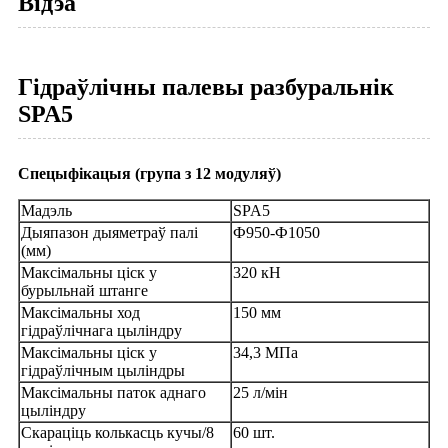
Відэа
Гідраўлічны палевы разбуральнік
SPA5
Спецыфікацыя (група з 12 модуляў)
Мадэль
SPA5
Дыяпазон дыяметраў палі
Ф950-Ф1050
(мм)
Максімальны ціск у
320 кН
бурыльнай штанге
Максімальны ход
150 мм
гідраўлічнага цыліндру
Максімальны ціск у
34,3 МПа
гідраўлічным цыліндры
Максімальны паток аднаго
25 л/мін
цыліндру
Скараціць колькасць кучы/8
60 шт.