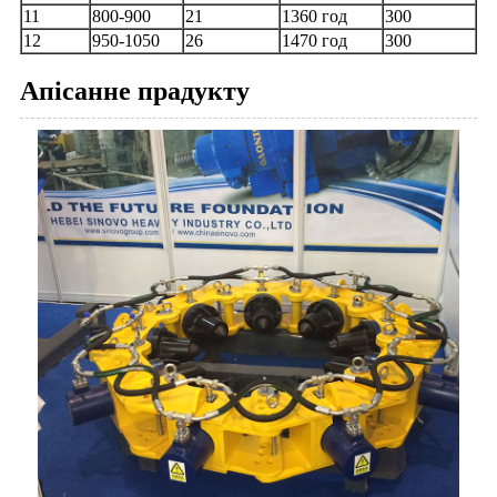
11
800-900
21
1360 год
300
12
950-1050
26
1470 год
300
Апісанне прадукту