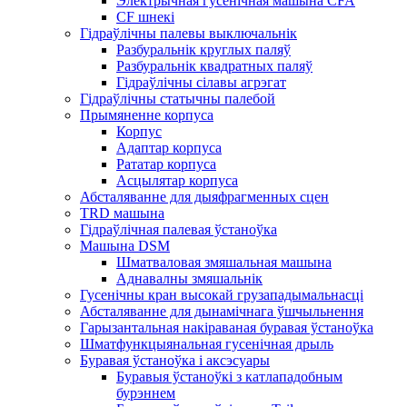
Электрычная гусенічная машына CFA
CF шнекі
Гідраўлічны палевы выключальнік
Разбуральнік круглых паляў
Разбуральнік квадратных паляў
Гідраўлічны сілавы агрэгат
Гідраўлічны статычны палебой
Прымяненне корпуса
Корпус
Адаптар корпуса
Рататар корпуса
Асцылятар корпуса
Абсталяванне для дыяфрагменных сцен
TRD машына
Гідраўлічная палевая ўстаноўка
Машына DSM
Шматваловая змяшальная машына
Аднавалны змяшальнік
Гусенічны кран высокай грузападымальнасці
Абсталяванне для дынамічнага ўшчыльнення
Гарызантальная накіраваная буравая ўстаноўка
Шматфункцыянальная гусенічная дрыль
Буравая ўстаноўка і аксэсуары
Буравыя ўстаноўкі з катлападобным
бурэннем