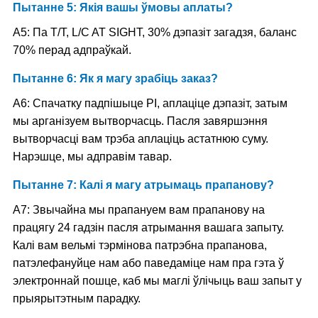
Пытанне 5: Якія вашы ўмовы аплаты?
A5: Па T/T, L/C AT SIGHT, 30% дэпазіт загадзя, баланс
70% перад адпраўкай.
Пытанне 6: Як я магу зрабіць заказ?
A6: Спачатку падпішыце PI, аплаціце дэпазіт, затым
мы арганізуем вытворчасць. Пасля завяршэння
вытворчасці вам трэба аплаціць астатнюю суму.
Нарэшце, мы адправім тавар.
Пытанне 7: Калі я магу атрымаць прапанову?
A7: Звычайна мы прапануем вам прапанову на
працягу 24 гадзін пасля атрымання вашага запыту.
Калі вам вельмі тэрмінова патрэбна прапанова,
патэлефануйце нам або паведаміце нам пра гэта ў
электроннай пошце, каб мы маглі ўлічыць ваш запыт у
прыярытэтным парадку.