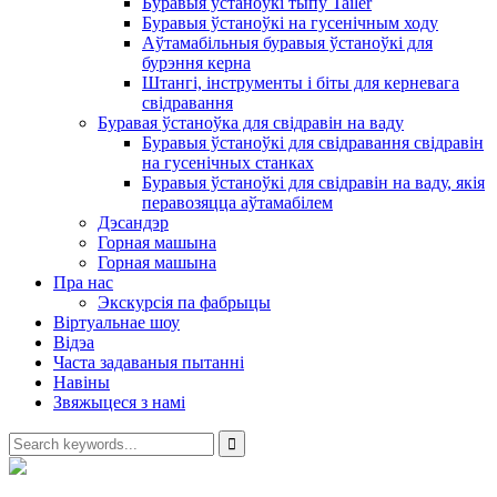
Буравыя ўстаноўкі тыпу Tailer
Буравыя ўстаноўкі на гусенічным ходу
Аўтамабільныя буравыя ўстаноўкі для
бурэння керна
Штангі, інструменты і біты для керневага
свідравання
Буравая ўстаноўка для свідравін на ваду
Буравыя ўстаноўкі для свідравання свідравін
на гусенічных станках
Буравыя ўстаноўкі для свідравін на ваду, якія
перавозяцца аўтамабілем
Дэсандэр
Горная машына
Горная машына
Пра нас
Экскурсія па фабрыцы
Віртуальнае шоу
Відэа
Часта задаваныя пытанні
Навіны
Звяжыцеся з намі