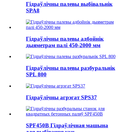
Гідраўлічны палевы выбівальнік
SPA8
Гідраўлічны палевы адбойнік
дыяметрам палі 450-2000 мм
Гідраўлічны палевы разбуральнік
SPL 800
Гідраўлічны агрэгат SPS37
SPF450B Гідраўлічная машына
для выбівання куч...