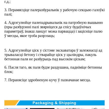
г.д.;
3. Перамясціце палеразбуральнік у рабочую секцыю галоўкі
палі;
4. Адрэгулюйце палепадрывальнік на патрэбную вышыню
(пры разбурэнні палі звярніцеся да спісу будаўнічых
параметраў, інакш ланцуг можа парвацца) і зацісніце палю
ў месцы, якое трэба разрэзаць;
5. Адрэгулюйце ціск у сістэме экскаватара ў залежнасці ад
трываласці бетону і стварайце ціск у цыліндры, пакуль
бетонная паля не разбурыць пад высокім ціскам;
6. Пасля таго, як паля будзе раздушана, падніміце бетонны
блок;
7. Перанясіце здробненую кучу ў пазначанае месца.