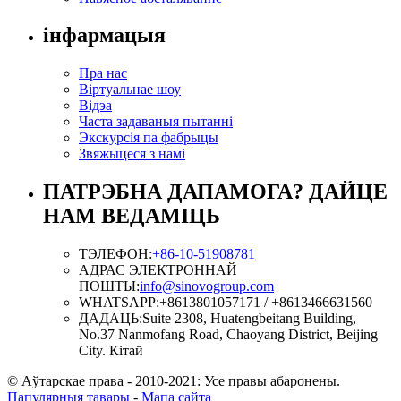
інфармацыя
Пра нас
Віртуальнае шоу
Відэа
Часта задаваныя пытанні
Экскурсія па фабрыцы
Звяжыцеся з намі
ПАТРЭБНА ДАПАМОГА? ДАЙЦЕ
НАМ ВЕДАМІЦЬ
ТЭЛЕФОН:
+86-10-51908781
АДРАС ЭЛЕКТРОННАЙ
ПОШТЫ:
info@sinovogroup.com
WHATSAPP:
+8613801057171 / +8613466631560
ДАДАЦЬ:
Suite 2308, Huatengbeitang Building,
No.37 Nanmofang Road, Chaoyang District, Beijing
City. Кітай
© Аўтарскае права - 2010-2021: Усе правы абаронены.
Папулярныя тавары
-
Мапа сайта