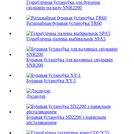
Гідраўлічная ўстаноўка для бурэння
свідравін на ваду SNR2200
Ратацыйная буравая ўстаноўка TR60
Гідраўлічны палевы выбівальнік SPA5
Буравая ўстаноўка для вадзяных свідравін
SNR200
Буравая ўстаноўка XY-1
Дэсандэр
Буравая ўстаноўка SD2200 з навясным
абсталяваннем