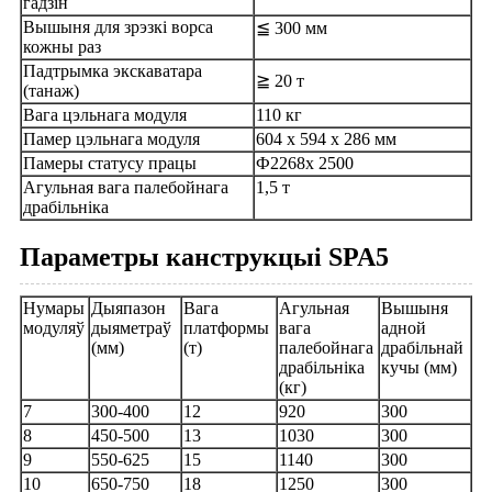
гадзін
Вышыня для зрэзкі ворса
≦ 300 мм
кожны раз
Падтрымка экскаватара
≧ 20 т
(танаж)
Вага цэльнага модуля
110 кг
Памер цэльнага модуля
604 х 594 х 286 мм
Памеры статусу працы
Ф2268x 2500
Агульная вага палебойнага
1,5 т
драбільніка
Параметры канструкцыі SPA5
Нумары
Дыяпазон
Вага
Агульная
Вышыня
модуляў
дыяметраў
платформы
вага
адной
(мм)
(т)
палебойнага
драбільнай
драбільніка
кучы (мм)
(кг)
7
300-400
12
920
300
8
450-500
13
1030
300
9
550-625
15
1140
300
10
650-750
18
1250
300