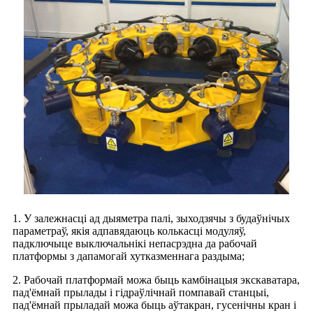
1. У залежнасці ад дыяметра палі, зыходзячы з будаўнічых
параметраў, якія адпавядаюць колькасці модуляў,
падключыце выключальнікі непасрэдна да рабочай
платформы з дапамогай хутказменнага раздыма;
2. Рабочай платформай можа быць камбінацыя экскаватара,
пад'ёмнай прылады і гідраўлічнай помпавай станцыі,
пад'ёмнай прыладай можа быць аўтакран, гусенічны кран і