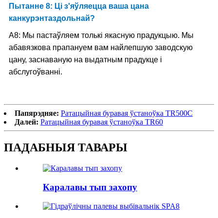
Пытанне 8: Ці з'яўляецца ваша цана
канкурэнтаздольнай?
A8: Мы пастаўляем толькі якасную прадукцыю. Мы
абавязкова прапануем вам найлепшую заводскую
цану, заснаваную на выдатным прадукце і
абслугоўванні.
Папярэдняе:
Ратацыйная буравая ўстаноўка TR500C
Далей:
Ратацыйная буравая ўстаноўка TR60
ПАДАБНЫЯ ТАВАРЫ
Каралавы тып захопу