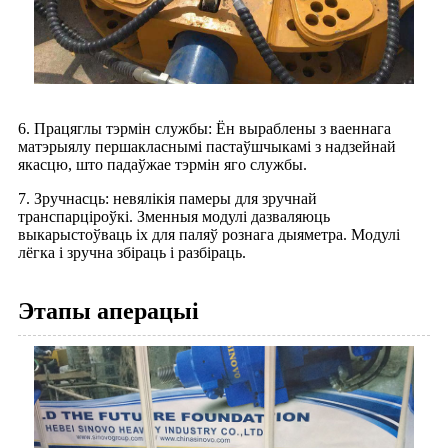
6. Працяглы тэрмін службы: Ён выраблены з ваеннага
матэрыялу першакласнымі пастаўшчыкамі з надзейнай
якасцю, што падаўжае тэрмін яго службы.
7. Зручнасць: невялікія памеры для зручнай
транспарціроўкі. Зменныя модулі дазваляюць
выкарыстоўваць іх для паляў рознага дыяметра. Модулі
лёгка і зручна збіраць і разбіраць.
Этапы аперацыі