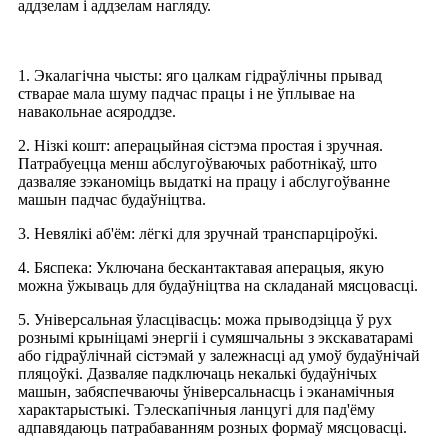
аддзелам і аддзелам нагляду.
1. Экалагічна чысты: яго цалкам гідраўлічны прывад
стварае мала шуму падчас працы і не ўплывае на
навакольнае асяроддзе.
2. Нізкі кошт: аперацыйная сістэма простая і зручная.
Патрабуецца менш абслугоўваючых работнікаў, што
дазваляе зэканоміць выдаткі на працу і абслугоўванне
машын падчас будаўніцтва.
3. Невялікі аб'ём: лёгкі для зручнай транспарціроўкі.
4. Бяспека: Уключана бескантактавая аперацыя, якую
можна ўжываць для будаўніцтва на складанай мясцовасці.
5. Універсальная ўласцівасць: можа прыводзіцца ў рух
рознымі крыніцамі энергіі і сумяшчальны з экскаватарамі
або гідраўлічнай сістэмай у залежнасці ад умоў будаўнічай
пляцоўкі. Дазваляе падключаць некалькі будаўнічых
машын, забяспечваючы ўніверсальнасць і эканамічныя
характарыстыкі. Тэлескапічныя ланцугі для пад'ёму
адпавядаюць патрабаванням розных формаў мясцовасці.