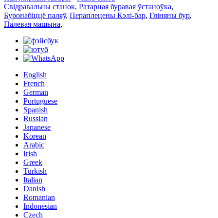
Свідравальны станок
,
Ратарная буравая ўстаноўка
,
Буронабіццё паляў
,
Пераплецены Кэлі-бар
,
Гліняны бур
,
Палевая машына
,
English
French
German
Portuguese
Spanish
Russian
Japanese
Korean
Arabic
Irish
Greek
Turkish
Italian
Danish
Romanian
Indonesian
Czech