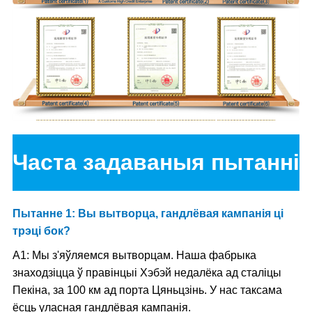
Часта задаваныя пытанні
Пытанне 1: Вы вытворца, гандлёвая кампанія ці
трэці бок?
A1: Мы з'яўляемся вытворцам. Наша фабрыка
знаходзіцца ў правінцыі Хэбэй недалёка ад сталіцы
Пекіна, за 100 км ад порта Цяньцзінь. У нас таксама
ёсць уласная гандлёвая кампанія.