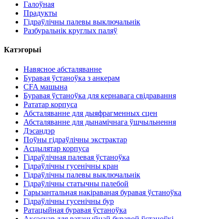
Галоўная
Прадукты
Гідраўлічны палевы выключальнік
Разбуральнік круглых паляў
Катэгорыі
Навясное абсталяванне
Буравая ўстаноўка з анкерам
CFA машына
Буравая ўстаноўка для кернавага свідравання
Рататар корпуса
Абсталяванне для дыяфрагменных сцен
Абсталяванне для дынамічнага ўшчыльнення
Дэсандэр
Поўны гідраўлічны экстрактар
Асцылятар корпуса
Гідраўлічная палевая ўстаноўка
Гідраўлічны гусенічны кран
Гідраўлічны палевы выключальнік
Гідраўлічны статычны палебой
Гарызантальная накіраваная буравая ўстаноўка
Гідраўлічны гусенічны бур
Ратацыйная буравая ўстаноўка
Аксэсуар для ратацыйнай буравой ўстаноўкі