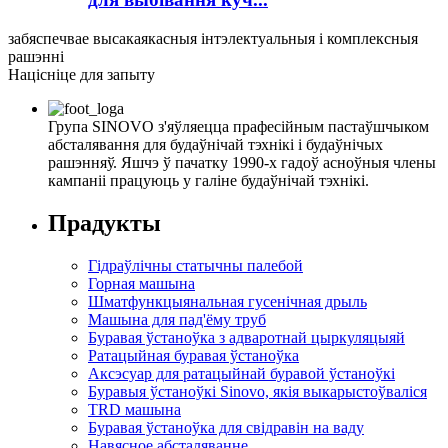
забяспечвае высакаякасныя інтэлектуальныя і комплексныя
рашэнні
Націсніце для запыту
Група SINOVO з'яўляецца прафесійным пастаўшчыком
абсталявання для будаўнічай тэхнікі і будаўнічых
рашэнняў. Яшчэ ў пачатку 1990-х гадоў асноўныя члены
кампаніі працуюць у галіне будаўнічай тэхнікі.
Прадукты
Гідраўлічны статычны палебой
Горная машына
Шматфункцыянальная гусенічная дрыль
Машына для пад'ёму труб
Буравая ўстаноўка з адваротнай цыркуляцыяй
Ратацыйная буравая ўстаноўка
Аксэсуар для ратацыйнай буравой ўстаноўкі
Буравыя ўстаноўкі Sinovo, якія выкарыстоўваліся
TRD машына
Буравая ўстаноўка для свідравін на ваду
Навясное абсталяванне