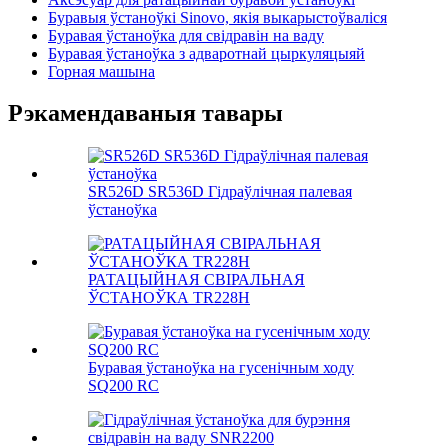
Буравыя ўстаноўкі Sinovo, якія выкарыстоўваліся
Буравая ўстаноўка для свідравін на ваду
Буравая ўстаноўка з адваротнай цыркуляцыяй
Горная машына
Рэкамендаваныя тавары
SR526D SR536D Гідраўлічная палевая
ўстаноўка
РАТАЦЫЙНАЯ СВІРАЛЬНАЯ
ЎСТАНОЎКА TR228H
Буравая ўстаноўка на гусенічным ходу
SQ200 RC