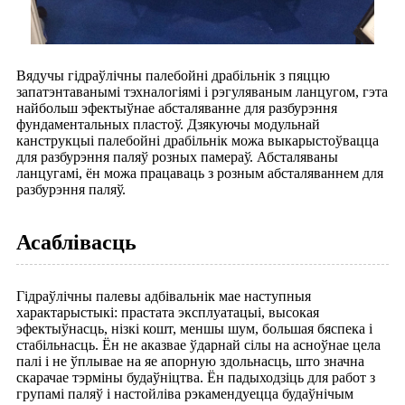
Вядучы гідраўлічны палебойні драбільнік з пяццю
запатэнтаванымі тэхналогіямі і рэгуляваным ланцугом, гэта
найбольш эфектыўнае абсталяванне для разбурэння
фундаментальных пластоў. Дзякуючы модульнай
канструкцыі палебойні драбільнік можа выкарыстоўвацца
для разбурэння паляў розных памераў. Абсталяваны
ланцугамі, ён можа працаваць з розным абсталяваннем для
разбурэння паляў.
Асаблівасць
Гідраўлічны палевы адбівальнік мае наступныя
характарыстыкі: прастата эксплуатацыі, высокая
эфектыўнасць, нізкі кошт, меншы шум, большая бяспека і
стабільнасць. Ён не аказвае ўдарнай сілы на асноўнае цела
палі і не ўплывае на яе апорную здольнасць, што значна
скарачае тэрміны будаўніцтва. Ён падыходзіць для работ з
групамі паляў і настойліва рэкамендуецца будаўнічым