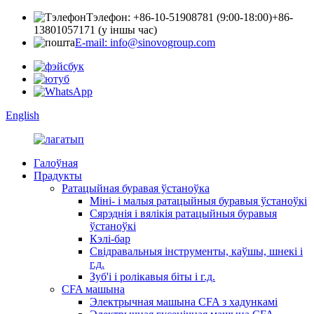
Тэлефон: +86-10-51908781 (9:00-18:00)
+86-
13801057171 (у іншы час)
E-mail: info@sinovogroup.com
English
Галоўная
Прадукты
Ратацыйная буравая ўстаноўка
Міні- і малыя ратацыйныя буравыя ўстаноўкі
Сярэднія і вялікія ратацыйныя буравыя
ўстаноўкі
Кэлі-бар
Свідравальныя інструменты, каўшы, шнекі і
г.д.
Зуб'і і ролікавыя біты і г.д.
CFA машына
Электрычная машына CFA з хадункамі