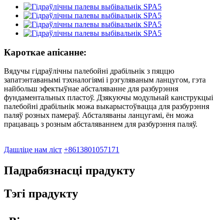
Кароткае апісанне:
Вядучы гідраўлічны палебойні драбільнік з пяццю
запатэнтаванымі тэхналогіямі і рэгуляваным ланцугом, гэта
найбольш эфектыўнае абсталяванне для разбурэння
фундаментальных пластоў. Дзякуючы модульнай канструкцыі
палебойні драбільнік можа выкарыстоўвацца для разбурэння
паляў розных памераў. Абсталяваны ланцугамі, ён можа
працаваць з розным абсталяваннем для разбурэння паляў.
Дашліце нам ліст
+8613801057171
Падрабязнасці прадукту
Тэгі прадукту