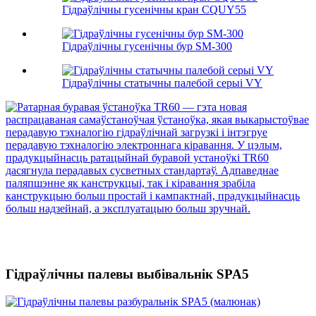
Гідраўлічны гусенічны кран CQUY55
Гідраўлічны гусенічны бур SM-300
Гідраўлічны статычны палебой серыі VY
Гідраўлічны палевы выбівальнік SPA5