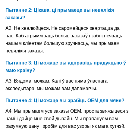
Пытанне 2: Цікава, ці прымаеце вы невялікія
заказы?
A2: Не хвалюйцеся. Не саромейцеся звяртацца да
нас. Каб атрымліваць больш заказаў і забяспечваць
нашым кліентам большую зручнасць, мы прымаем
невялікія заказы.
Пытанне 3: Ці можаце вы адправіць прадукцыю ў
маю краіну?
A3: Вядома, можам. Калі ў вас няма ўласнага
экспедытара, мы можам вам дапамагчы.
Пытанне 4: Ці можаце вы зрабіць OEM для мяне?
A4: Мы прымаем усе заказы OEM, проста звяжыцеся з
намі і дайце мне свой дызайн. Мы прапануем вам
разумную цану і зробім для вас узоры як мага хутчэй.