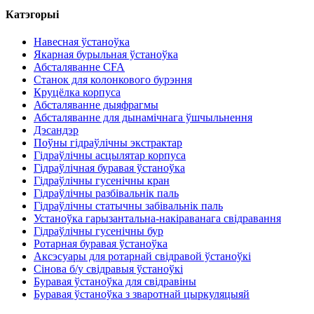
Катэгорыі
Навесная ўстаноўка
Якарная бурыльная ўстаноўка
Абсталяванне CFA
Станок для колонкового бурэння
Круцёлка корпуса
Абсталяванне дыяфрагмы
Абсталяванне для дынамічнага ўшчыльнення
Дэсандэр
Поўны гідраўлічны экстрактар
Гідраўлічны асцылятар корпуса
Гідраўлічная буравая ўстаноўка
Гідраўлічны гусенічны кран
Гідраўлічны разбівальнік паль
Гідраўлічны статычны забівальнік паль
Устаноўка гарызантальна-накіраванага свідравання
Гідраўлічны гусенічны бур
Ротарная буравая ўстаноўка
Аксэсуары для ротарнай свідравой ўстаноўкі
Сінова б/у свідравыя ўстаноўкі
Буравая ўстаноўка для свідравіны
Буравая ўстаноўка з зваротнай цыркуляцыяй