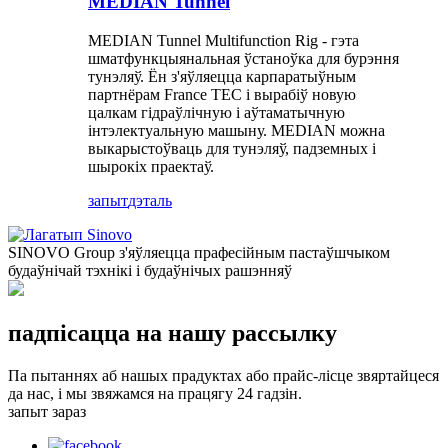
MEDIAN Tunnel
MEDIAN Tunnel Multifunction Rig - гэта
шматфункцыянальная ўстаноўка для бурэння
тунэляў. Ён з'яўляецца карпаратыўным
партнёрам France TEC і вырабіў новую
цалкам гідраўлічную і аўтаматычную
інтэлектуальную машыну. MEDIAN можна
выкарыстоўваць для тунэляў, падземных і
шырокіх праектаў.
запыт
дэталь
SINOVO Group з'яўляецца прафесійным пастаўшчыком
будаўнічай тэхнікі і будаўнічых рашэнняў
падпісацца на нашу рассылку
Па пытаннях аб нашых прадуктах або прайс-лісце звяртайцеся
да нас, і мы звяжамся на працягу 24 гадзін.
запыт зараз