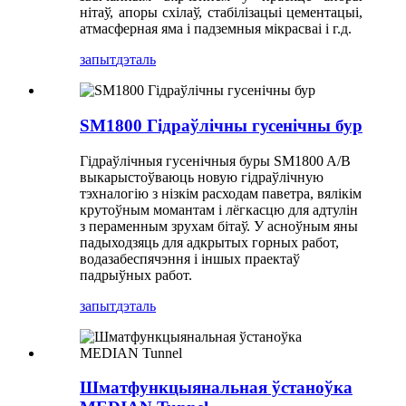
нітаў, апоры схілаў, стабілізацыі цементацыі,
атмасферная яма і падземныя мікрасваі і г.д.
запыт
дэталь
SM1800 Гідраўлічны гусенічны бур
Гідраўлічныя гусенічныя буры SM1800 A/B
выкарыстоўваюць новую гідраўлічную
тэхналогію з нізкім расходам паветра, вялікім
крутоўным момантам і лёгкасцю для адтулін
з пераменным зрухам бітаў. У асноўным яны
падыходзяць для адкрытых горных работ,
водазабеспячэння і іншых праектаў
падрыўных работ.
запыт
дэталь
Шматфункцыянальная ўстаноўка