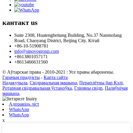
кантакт
us
Suite 2308, Huatengbeitang Building, No.37 Nanmofang
Road, Chaoyang District, Beijing City. Кітай
+86-10-51908781
info@sinovogroup.com
+8613801057171
+8613466631560
© Аўтарскае права - 2010-2021 : Усе правы абаронены.
Гарачыя прадукты
-
Карта сайта
Надакучыла
,
Свідравальная машына
,
Пераплётны бар Кэлі
,
Ротарная свідравальная ўстаноўка
,
Гліняны свідр
,
Паляўнічая
машына
,
Адправіць ліст
WhatsApp
WhatsApp
x