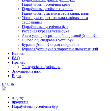
Гідраўлічны гусенічны кран
Гідраўлічны разбівальнік паль
Гідраўлічны статычны забівальнік паль
Устаноўка гарызантальна-накіраванага
свідравання
Гідраўлічны гусенічны бур
Ротарная буравая ўстаноўка
Аксэсуары для ротарнай свідравой ўстаноўкі
Сінова б/у свідравыя ўстаноўкі
Буравая ўстаноўка для свідравіны
Буравая ўстаноўка з зваротнай цыркуляцыяй
Навіны
FAQ
Пра нас
Экскурсія па фабрыцы
Звяжыцеся з намі
Відэа
English
дадому
прадукты
Гідраўлічны гусенічны бур