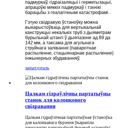
падмуркаў, гідраізаляцыі і герметызацыі,
апрацоўкі мяккіх падмуркаў і тэхнікі
барацьбы з геалагічнымі катастрофамі .
Гэтую свідравую ўстаноўку можна
выкарыстоўваць для вертыкальнай
канструкцыі некалькіх труб з дыяметрам
бурыльнай штангі ў дыяпазоне ад 89 да
142 мм, а таксама для агульнага
струйнага залівання (паваротнае
распыленне, стацыянарнае распыленне)
інжынерных збудаванняў.
запыт
дэталь
Цалкам гідраўлічны партатыўны
станок для колонкового
свідравання
Цалкам гідраўлічная партатыўная ўстаноўка
для калонкавага бурэння ўкараніла
тэхналогію партатыўнай буравой устаноўкі