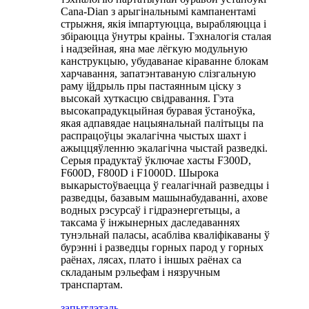
Cana-Dian з арыгінальнымі кампанентамі
стрыжня, ​​якія імпартуюцца, вырабляюцца і
збіраюцца ўнутры краіны. Тэхналогія сталая
і надзейная, яна мае лёгкую модульную
канструкцыю, убудаванае кіраванне блокам
харчавання, запатэнтаваную слізгальную
раму і
й
дрыль пры пастаянным ціску з
высокай хуткасцю свідравання. Гэта
высокапрадукцыйная буравая ўстаноўка,
якая адпавядае нацыянальнай палітыцы па
распрацоўцы экалагічна чыстых шахт і
ажыццяўленню экалагічна чыстай разведкі.
Серыя прадуктаў ўключае хасты F300D,
F600D, F800D і F1000D. Шырока
выкарыстоўваецца ў геалагічнай разведцы і
разведцы, базавым машынабудаванні, ахове
водных рэсурсаў і гідраэнергетыцы, а
таксама ў інжынерных даследаваннях
тунэльнай паласы, асабліва кваліфікаваны ў
бурэнні і разведцы горных парод у горных
раёнах, лясах, плато і іншых раёнах са
складаным рэльефам і нязручным
транспартам.
запыт
дэталь