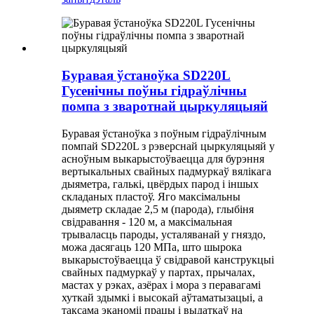
Буравая ўстаноўка SD220L
Гусенічны поўны гідраўлічны
помпа з зваротнай цыркуляцыяй
Буравая ўстаноўка з поўным гідраўлічным
помпай SD220L з рэверснай цыркуляцыяй у
асноўным выкарыстоўваецца для бурэння
вертыкальных свайных падмуркаў вялікага
дыяметра, галькі, цвёрдых парод і іншых
складаных пластоў. Яго максімальны
дыяметр складае 2,5 м (парода), глыбіня
свідравання - 120 м, а максімальная
трываласць пароды, усталяванай у гняздо,
можа дасягаць 120 МПа, што шырока
выкарыстоўваецца ў свідравой канструкцыі
свайных падмуркаў у партах, прычалах,
мастах у рэках, азёрах і мора з перавагамі
хуткай здымкі і высокай аўтаматызацыі, а
таксама эканоміі працы і выдаткаў на