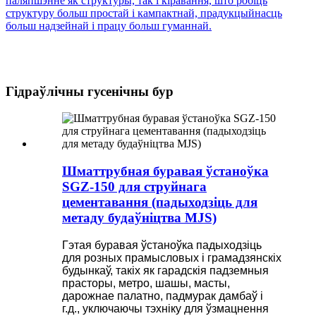
Гідраўлічны гусенічны бур
Шматтрубная буравая ўстаноўка
SGZ-150 для струйнага
цементавання (падыходзіць для
метаду будаўніцтва MJS)
Гэтая буравая ўстаноўка падыходзіць
для розных прамысловых і грамадзянскіх
будынкаў, такіх як гарадскія падземныя
прасторы, метро, ​​шашы, масты,
дарожнае палатно, падмурак дамбаў і
г.д., уключаючы тэхніку для ўзмацнення