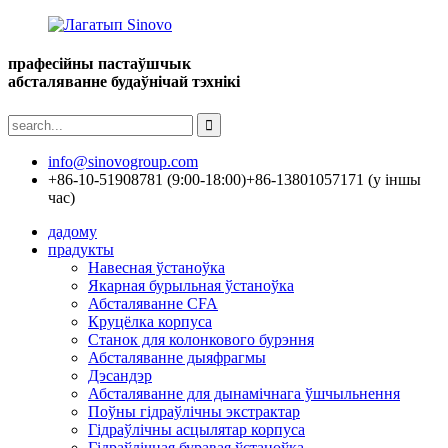
прафесійны пастаўшчык
абсталяванне будаўнічай тэхнікі
info@sinovogroup.com
+86-10-51908781 (9:00-18:00)
+86-13801057171 (у іншы
час)
дадому
прадукты
Навесная ўстаноўка
Якарная бурыльная ўстаноўка
Абсталяванне CFA
Круцёлка корпуса
Станок для колонкового бурэння
Абсталяванне дыяфрагмы
Дэсандэр
Абсталяванне для дынамічнага ўшчыльнення
Поўны гідраўлічны экстрактар
Гідраўлічны асцылятар корпуса
Гідраўлічная буравая ўстаноўка