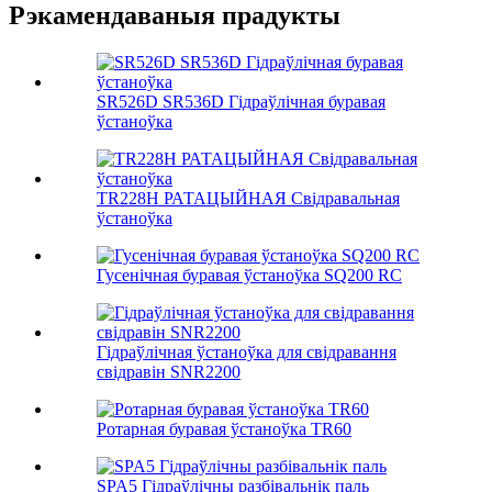
Рэкамендаваныя прадукты
SR526D SR536D Гідраўлічная буравая
ўстаноўка
TR228H РАТАЦЫЙНАЯ Свідравальная
ўстаноўка
Гусенічная буравая ўстаноўка SQ200 RC
Гідраўлічная ўстаноўка для свідравання
свідравін SNR2200
Ротарная буравая ўстаноўка TR60
SPA5 Гідраўлічны разбівальнік паль