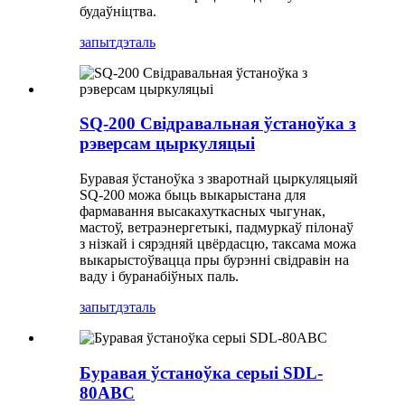
будаўніцтва.
запыт
дэталь
SQ-200 Свідравальная ўстаноўка з
рэверсам цыркуляцыі
Буравая ўстаноўка з зваротнай цыркуляцыяй
SQ-200 можа быць выкарыстана для
фармавання высакахуткасных чыгунак,
мастоў, ветраэнергетыкі, падмуркаў пілонаў
з нізкай і сярэдняй цвёрдасцю, таксама можа
выкарыстоўвацца пры бурэнні свідравін на
ваду і буранабіўных паль.
запыт
дэталь
Буравая ўстаноўка серыі SDL-
80ABC