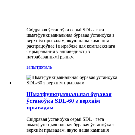
Свідравая ўстаноўка серыі SDL - гэта
шматфункцыянальная буравая ўстаноўка з
верхнім прывадам, якую наша кампанія
распрацоўвае і вырабляе для комплекснага
фарміравання ў адпаведнасці з
патрабаваннямі рынку.
запыт
дэталь
Шматфункцыянальная буравая
ўстаноўка SDL-60 з верхнім
прывадам
Свідравая ўстаноўка серыі SDL - гэта
шматфункцыянальная буравая ўстаноўка з
верхнім прывадам, якую наша кампанія