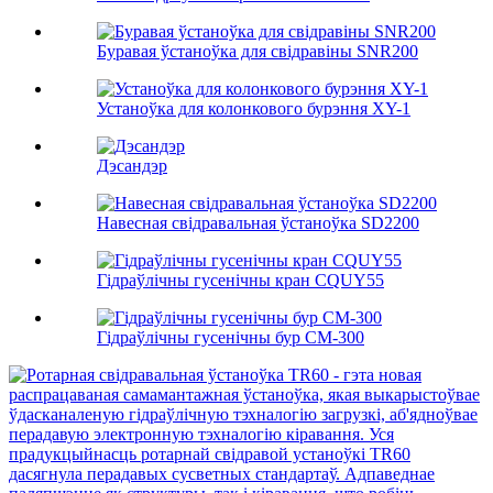
Буравая ўстаноўка для свідравіны SNR200
Устаноўка для колонкового бурэння XY-1
Дэсандэр
Навесная свідравальная ўстаноўка SD2200
Гідраўлічны гусенічны кран CQUY55
Гідраўлічны гусенічны бур СМ-300