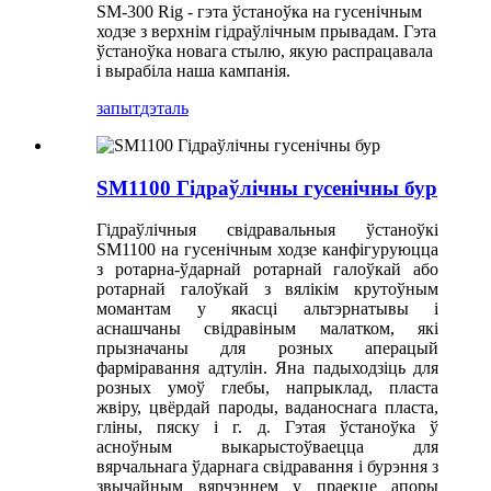
SM-300 Rig - гэта ўстаноўка на гусенічным
ходзе з верхнім гідраўлічным прывадам. Гэта
ўстаноўка новага стылю, якую распрацавала
і вырабіла наша кампанія.
запыт
дэталь
SM1100 Гідраўлічны гусенічны бур
Гідраўлічныя свідравальныя ўстаноўкі
SM1100 на гусенічным ходзе канфігуруюцца
з ротарна-ўдарнай ротарнай галоўкай або
ротарнай галоўкай з вялікім крутоўным
момантам у якасці альтэрнатывы і
аснашчаны свідравіным малатком, які
прызначаны для розных аперацый
фарміравання адтулін. Яна падыходзіць для
розных умоў глебы, напрыклад, пласта
жвіру, цвёрдай пароды, ваданоснага пласта,
гліны, пяску і г. д. Гэтая ўстаноўка ў
асноўным выкарыстоўваецца для
вярчальнага ўдарнага свідравання і бурэння з
звычайным вярчэннем у праекце апоры