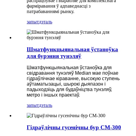
распрацоўвае і вырабляе для комплекснага
фарміравання ў адпаведнасці з
патрабаваннямі рынку.
запыт
дэталь
Шматфункцыянальная ўстаноўка
для бурэння тунэляў
Шматфункцыянальная ўстаноўка для
свідравання тунэляў Median мае поўнае
гідраўлічнае кіраванне, высокую ступень
аўтаматызацыі, шырокі дыяпазон і
падыходзіць для будаўніцтва тунэляў,
метро і іншых праектаў.
запыт
дэталь
Гідраўлічны гусенічны бур СМ-300