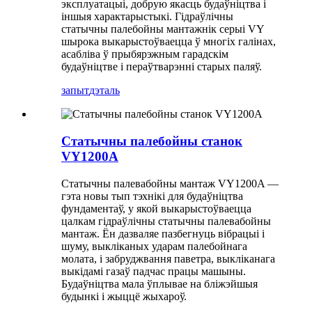
эксплуатацыі, добрую якасць будаўніцтва і
іншыя характарыстыкі. Гідраўлічны
статычны палебойны мантажнік серыі VY
шырока выкарыстоўваецца ў многіх галінах,
асабліва ў прыбярэжным гарадскім
будаўніцтве і пераўтварэнні старых паляў.
запыт
дэталь
Статычны палебойны станок
VY1200A
Статычны палевабойны мантаж VY1200A —
гэта новы тып тэхнікі для будаўніцтва
фундаментаў, у якой выкарыстоўваецца
цалкам гідраўлічны статычны палевабойны
мантаж. Ён дазваляе пазбегнуць вібрацыі і
шуму, выкліканых ударам палебойнага
молата, і забруджвання паветра, выкліканага
выкідамі газаў падчас працы машыны.
Будаўніцтва мала ўплывае на бліжэйшыя
будынкі і жыццё жыхароў.