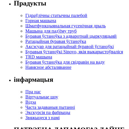
Прадукты
Гідраўлічны статычны палебой
Горная машына
Шматфункцыянальная гусенічная дрыль
Машына для пад'ёму труб
Буравая ўстаноўка з адваротнай цыркуляцыяй
Ратацыйная буравая ўстаноўка
Аксэсуар для ратацыйнай буравой ўстаноўкі
Буравыя ўстаноўкі Sinovo, якія выкарыстоўваліся
TRD машына
Буравая ўстаноўка для свідравін на ваду
Навясное абсталяванне
інфармацыя
Пра нас
Віртуальнае шоу
Відэа
Часта задаваныя пытанні
Экскурсія па фабрыцы
Звяжыцеся з намі