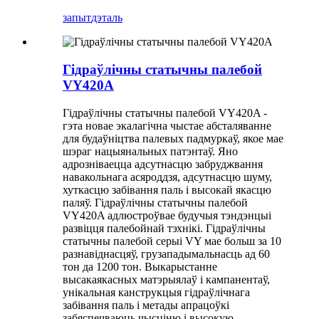
запыт
дэталь
Гідраўлічны статычны палебой
VY420A
Гідраўлічны статычны палебой VY420A -
гэта новае экалагічна чыстае абсталяванне
для будаўніцтва палевых падмуркаў, якое мае
шэраг нацыянальных патэнтаў. Яно
адрозніваецца адсутнасцю забруджвання
навакольнага асяроддзя, адсутнасцю шуму,
хуткасцю забівання паль і высокай якасцю
паляў. Гідраўлічны статычны палебой
VY420A адлюстроўвае будучыя тэндэнцыі
развіцця палебойнай тэхнікі. Гідраўлічны
статычны палебой серыі VY мае больш за 10
разнавіднасцяў, грузападымальнасць ад 60
тон да 1200 тон. Выкарыстанне
высакаякасных матэрыялаў і кампанентаў,
унікальная канструкцыя гідраўлічнага
забівання паль і метады апрацоўкі
забяспечваюць чысціню і высокую