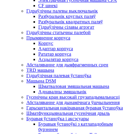
Электрычная гусенічная машына CFA
CF шнекі
Гідраўлічны палевы выключальнік
Разбуральнік круглых паляў
Разбуральнік квадратных паляў
Гідраўлічны сілавы агрэгат
Гідраўлічны статычны палебой
Прымяненне корпуса
Корпус
Адаптар корпуса
Рататар корпуса
Асцылятар корпуса
Абсталяванне для дыяфрагменных сцен
TRD машына
Гідраўлічная палевая ўстаноўка
Машына DSM
Шматваловая змяшальная машына
Аднавалны змяшальнік
Гусенічны кран высокай грузападымальнасці
Абсталяванне для дынамічнага ўшчыльнення
Гарызантальная накіраваная буравая ўстаноўка
Шматфункцыянальная гусенічная дрыль
Буравая ўстаноўка і аксэсуары
Буравыя ўстаноўкі з катлападобным
бурэннем