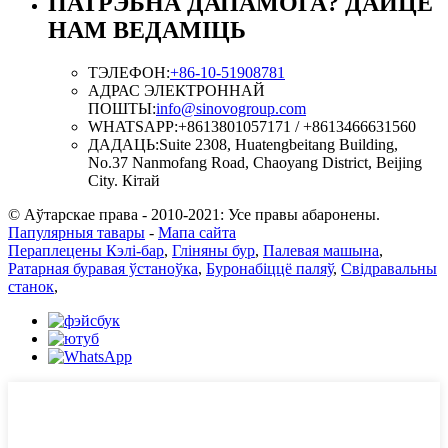
ПАТРЭБНА ДАПАМОГА? ДАЙЦЕ
НАМ ВЕДАМІЦЬ
ТЭЛЕФОН:
+86-10-51908781
АДРАС ЭЛЕКТРОННАЙ
ПОШТЫ:
info@sinovogroup.com
WHATSAPP:
+8613801057171 / +8613466631560
ДАДАЦЬ:
Suite 2308, Huatengbeitang Building,
No.37 Nanmofang Road, Chaoyang District, Beijing
City. Кітай
© Аўтарскае права - 2010-2021: Усе правы абаронены.
Папулярныя тавары
-
Мапа сайта
Пераплецены Кэлі-бар
,
Гліняны бур
,
Палевая машына
,
Ратарная буравая ўстаноўка
,
Буронабіццё паляў
,
Свідравальны
станок
,