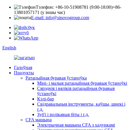
Тэлефон: +86-10-51908781 (9:00-18:00)
+86-
13801057171 (у іншы час)
E-mail: info@sinovogroup.com
English
Галоўная
Прадукты
Ратацыйная буравая ўстаноўка
Міні- і малыя ратацыйныя буравыя ўстаноўкі
Сярэднія і вялікія ратацыйныя буравыя
ўстаноўкі
Кэлі-бар
Свідравальныя інструменты, каўшы, шнекі і
г.д.
Зуб'і і ролікавыя біты і г.д.
CFA машына
Электрычная машына CFA з хадункамі