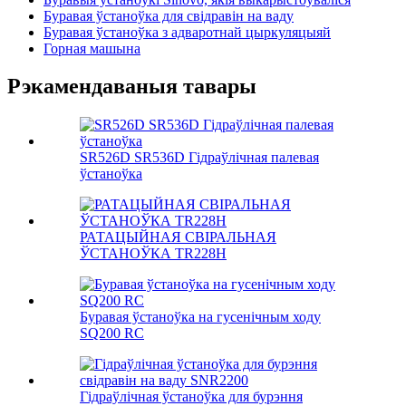
Буравая ўстаноўка для свідравін на ваду
Буравая ўстаноўка з адваротнай цыркуляцыяй
Горная машына
Рэкамендаваныя тавары
SR526D SR536D Гідраўлічная палевая
ўстаноўка
РАТАЦЫЙНАЯ СВІРАЛЬНАЯ
ЎСТАНОЎКА TR228H
Буравая ўстаноўка на гусенічным ходу
SQ200 RC
Гідраўлічная ўстаноўка для бурэння