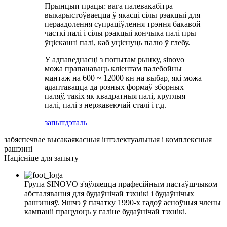
Прынцып працы: вага палевакабітра
выкарыстоўваецца ў якасці сілы рэакцыі для
пераадолення супраціўлення трэння бакавой
часткі палі і сілы рэакцыі кончыка палі пры
ўцісканні палі, каб уціснуць палю ў глебу.
У адпаведнасці з попытам рынку, sinovo
можа прапанаваць кліентам палебойны
мантаж на 600 ~ 12000 кн на выбар, які можа
адаптавацца да розных формаў зборных
паляў, такіх як квадратныя палі, круглыя ​​
палі, палі з нержавеючай сталі і г.д.
запыт
дэталь
забяспечвае высакаякасныя інтэлектуальныя і комплексныя
рашэнні
Націсніце для запыту
Група SINOVO з'яўляецца прафесійным пастаўшчыком
абсталявання для будаўнічай тэхнікі і будаўнічых
рашэнняў. Яшчэ ў пачатку 1990-х гадоў асноўныя члены
кампаніі працуюць у галіне будаўнічай тэхнікі.