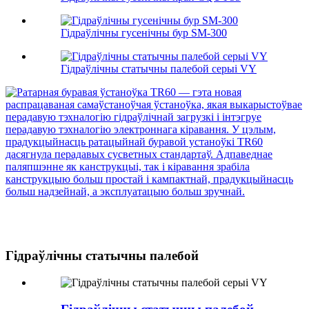
Гідраўлічны гусенічны бур SM-300
Гідраўлічны статычны палебой серыі VY
Гідраўлічны статычны палебой