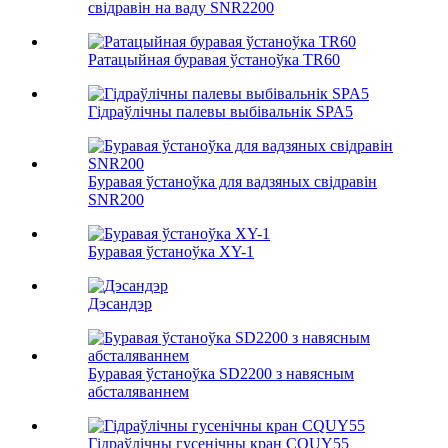
свідравін на ваду SNR2200
Ратацыйная буравая ўстаноўка TR60
Гідраўлічны палевы выбівальнік SPA5
Буравая ўстаноўка для вадзяных свідравін
SNR200
Буравая ўстаноўка XY-1
Дэсандэр
Буравая ўстаноўка SD2200 з навясным
абсталяваннем
Гідраўлічны гусенічны кран CQUY55