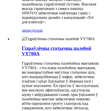
надзейнасць гідраўлічнай сістэмы. Высокая
якасць гарантавана з самага пачатку.
SINOVO забяспечвае найлепшы сэрвіс і
індывідуальны дызайн з канцэпцыяй «Усё
для кліентаў».
запыт
дэталь
Гідраўлічны статычны палебой
VY700A
Гідраўлічны статычны палебойны мантажнік
VY700A - гэта новы палебойны мантажнік,
які выкарыстоўвае магутны статычны ціск,
што выпрацоўваецца ў нафце, забяспечвае
плаўнае і ціхае ўцісканне ў зборныя палі і
хуткае апусканне. Ён просты ў эксплуатацыі,
мае высокую эфектыўнасць, адсутнасць
шуму і забруджвання газамі, пры ўцісканні ў
палебойны мантаж забяспечвае невялікі
аб'ём парушэння грунту і кантроль над
узвядзеннем, што забяспечвае лёгкасць