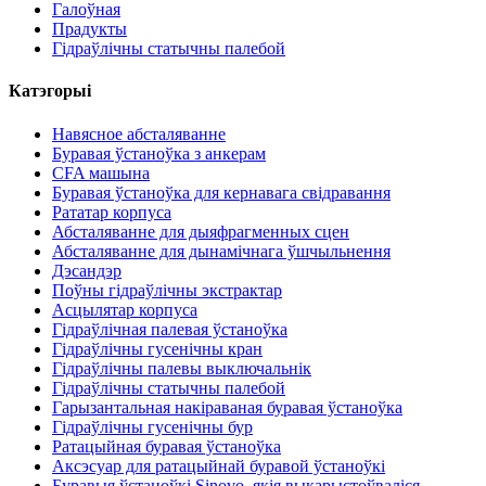
Галоўная
Прадукты
Гідраўлічны статычны палебой
Катэгорыі
Навясное абсталяванне
Буравая ўстаноўка з анкерам
CFA машына
Буравая ўстаноўка для кернавага свідравання
Рататар корпуса
Абсталяванне для дыяфрагменных сцен
Абсталяванне для дынамічнага ўшчыльнення
Дэсандэр
Поўны гідраўлічны экстрактар
Асцылятар корпуса
Гідраўлічная палевая ўстаноўка
Гідраўлічны гусенічны кран
Гідраўлічны палевы выключальнік
Гідраўлічны статычны палебой
Гарызантальная накіраваная буравая ўстаноўка
Гідраўлічны гусенічны бур
Ратацыйная буравая ўстаноўка
Аксэсуар для ратацыйнай буравой ўстаноўкі
Буравыя ўстаноўкі Sinovo, якія выкарыстоўваліся