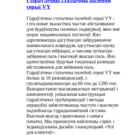
Гідраўлічны статычны палебой
серыі VY
Гідраўлічны статычны палебой серыі VY -
гэта новае экалагічна чыстае абсталяванне
для будаўніцтва палевых падмуркаў, якое мае
шэраг нацыянальных патэнтаў. Яно
адрозніваецца адсутнасцю забруджвання
навакольнага асяроддзя, адсутнасцю шуму,
адсутнасцю вібрацыі, а таксама хуткасцю
забівання паль і высокай якасцю паль. Яно
адлюстроўвае будучыя тэндэнцыі развіцця
абсталявання для забівання паль.
Гідраўлічны статычны палебой серыі VY мае
больш за 10 разнавіднасцяў, з
грузападымальнасцю ад 60 тон да 1200 тон.
Выкарыстанне высакаякасных матэрыялаў і
кампанентаў, унікальная канструкцыя
гідраўлічных трубаправодаў і метады
апрацоўкі забяспечваюць чыстую і высокую
надзейнасць гідрадынамічнай сістэмы.
Высокая якасць гарантавана з самага
пачатку. Мы прапануем найлепшы сэрвіс і
індывідуальны дызайн з канцэпцыяй «Усё
для кліентаў».