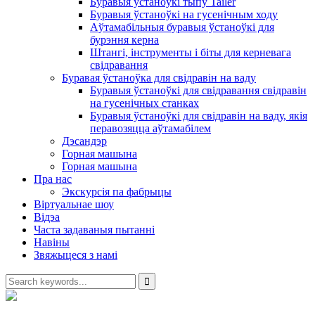
Буравыя ўстаноўкі тыпу Tailer
Буравыя ўстаноўкі на гусенічным ходу
Аўтамабільныя буравыя ўстаноўкі для
бурэння керна
Штангі, інструменты і біты для керневага
свідравання
Буравая ўстаноўка для свідравін на ваду
Буравыя ўстаноўкі для свідравання свідравін
на гусенічных станках
Буравыя ўстаноўкі для свідравін на ваду, якія
перавозяцца аўтамабілем
Дэсандэр
Горная машына
Горная машына
Пра нас
Экскурсія па фабрыцы
Віртуальнае шоу
Відэа
Часта задаваныя пытанні
Навіны
Звяжыцеся з намі