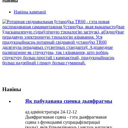
Навіны
Навіны кампаніі
Навіны
Як пабудавана сценка дыяфрагмы
ад адміністратара 24-12-12
Дыяфрагмавая сцяна - гэта дыяфрагмавая
сцяна з функцыямі супрацьфільтрацыі
(вады), якія ўтрымліваюць і нясуць нагрузку,