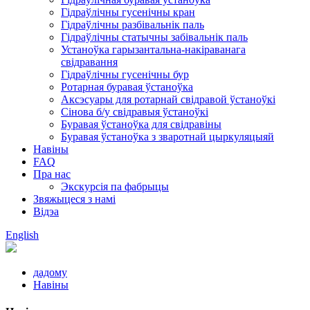
Гідраўлічны гусенічны кран
Гідраўлічны разбівальнік паль
Гідраўлічны статычны забівальнік паль
Устаноўка гарызантальна-накіраванага
свідравання
Гідраўлічны гусенічны бур
Ротарная буравая ўстаноўка
Аксэсуары для ротарнай свідравой ўстаноўкі
Сінова б/у свідравыя ўстаноўкі
Буравая ўстаноўка для свідравіны
Буравая ўстаноўка з зваротнай цыркуляцыяй
Навіны
FAQ
Пра нас
Экскурсія па фабрыцы
Звяжыцеся з намі
Відэа
English
дадому
Навіны