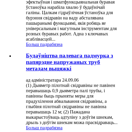
эфектыўная і шматфункцыянальная буравая
ўстаноўка нарабіла хвалю ў будаўнічай
галіны. Цалкам гідраўлічная ўстаноўка для
бурэння свідравін на ваду абсталявана
пашыранымі функцыямі, якія робяць яе
універсальным і магутным інструментам для
розных буравых работ. Адна з ключавых
асаблівасцей...
Больш падрабязна
Будаўніцтва палевага падмурка з
папярэдне напружаных труб
метадам выцяжкі
ад адміністратара 24.09.06
(1) Дыяметр пілотнай свідравіны не павінен
перавышаць 0,9 дыяметра палі трубы, і
павінны быць прыняты меры для
прадухілення абвальвання свідравіны, а
глыбіня пілотнай свідравіны не павінна
перавышаць 12 м; (2) Пажадана
выкарыстоўваць адтуліну з доўгім шнекам,
дрыль з доўгім шнекам можа прасвідраваць...
Больш падрабязна