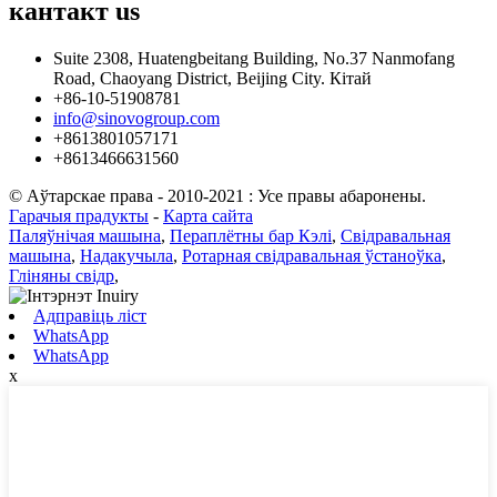
кантакт
us
Suite 2308, Huatengbeitang Building, No.37 Nanmofang
Road, Chaoyang District, Beijing City. Кітай
+86-10-51908781
info@sinovogroup.com
+8613801057171
+8613466631560
© Аўтарскае права - 2010-2021 : Усе правы абаронены.
Гарачыя прадукты
-
Карта сайта
Паляўнічая машына
,
Пераплётны бар Кэлі
,
Свідравальная
машына
,
Надакучыла
,
Ротарная свідравальная ўстаноўка
,
Гліняны свідр
,
Адправіць ліст
WhatsApp
WhatsApp
x