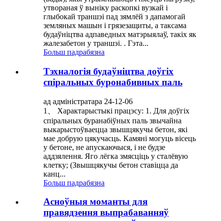
утвораная ў выніку раскопкі вузкай і
глыбокай траншэі пад зямлёй з дапамогай
земляных машын і грязезащиты, а таксама
будаўніцтва адпаведных матэрыялаў, такіх як
жалезабетон у траншэі. . Гэта...
Больш падрабязна
Тэхналогія будаўніцтва доўгіх
спіральных буронабивных паль
ад адміністратара 24-12-06
1、 Характарыстыкі працэсу: 1. Для доўгіх
спіральных буранабіўных паль звычайна
выкарыстоўваецца звышцякучы бетон, які
мае добрую цякучасць. Камяні могуць вісець
у бетоне, не апускаючыся, і не будзе
аддзялення. Яго лёгка змясціць у сталёвую
клетку; (Звышцякучы бетон ставіцца да
канц...
Больш падрабязна
Асноўныя моманты для
правядзення выпрабаванняў