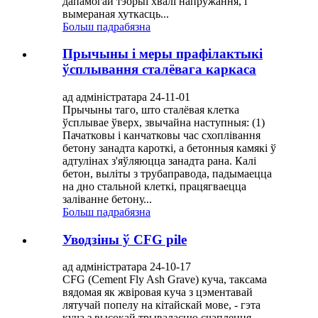
дапамогай тэорыі хвалі напружання, і
вымераная хуткасць...
Больш падрабязна
Прычыны і меры прафілактыкі
ўсплывання сталёвага каркаса
ад адміністратара 24-11-01
Прычыны таго, што сталёвая клетка
ўсплывае ўверх, звычайна наступныя: (1)
Пачатковы і канчатковы час схоплівання
бетону занадта кароткі, а бетонныя камякі ў
адтулінах з'яўляюцца занадта рана. Калі
бетон, выліты з трубаправода, падымаецца
на дно стальной клеткі, працягваецца
заліванне бетону...
Больш падрабязна
Уводзіны ў CFG pile
ад адміністратара 24-10-17
CFG (Cement Fly Ash Grave) куча, таксама
вядомая як жвіровая куча з цэментавай
лятучай попелу на кітайскай мове, - гэта
куча з высокай трываласцю счаплення,