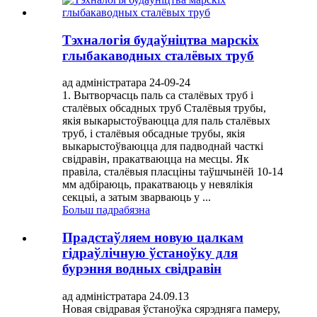
Тэхналогія будаўніцтва марскіх
глыбакаводных сталёвых труб
ад адміністратара 24-09-24
1. Вытворчасць паль са сталёвых труб і
сталёвых обсадных труб Сталёвыя трубы,
якія выкарыстоўваюцца для паль сталёвых
труб, і сталёвыя обсадные трубы, якія
выкарыстоўваюцца для падводнай часткі
свідравін, пракатваюцца на месцы. Як
правіла, сталёвыя пласціны таўшчынёй 10-14
мм адбіраюць, пракатваюць у невялікія
секцыі, а затым зварваюць у ...
Больш падрабязна
Прадстаўляем новую цалкам
гідраўлічную ўстаноўку для
бурэння водных свідравін
ад адміністратара 24.09.13
Новая свідравая ўстаноўка сярэдняга памеру,