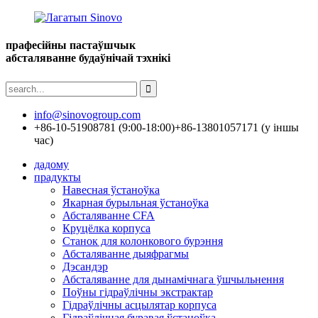
прафесійны пастаўшчык
абсталяванне будаўнічай тэхнікі
info@sinovogroup.com
+86-10-51908781 (9:00-18:00)
+86-13801057171 (у іншы
час)
дадому
прадукты
Навесная ўстаноўка
Якарная бурыльная ўстаноўка
Абсталяванне CFA
Круцёлка корпуса
Станок для колонкового бурэння
Абсталяванне дыяфрагмы
Дэсандэр
Абсталяванне для дынамічнага ўшчыльнення
Поўны гідраўлічны экстрактар
Гідраўлічны асцылятар корпуса
Гідраўлічная буравая ўстаноўка