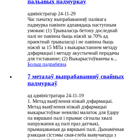
пальавых падмуркаў
адміністратар 24-11-29
Час пачатку выпрабаванняў палівага
падмурка павінен адпавядаць наступным
умовам: (1) Трываласць бетону доследнай
палі не павінна быць ніжэй за 70% ад
праектнай трываласці і не павінна быць
ніжэй за 15 МПа з выкарыстаннем метаду
дэфармацыі і метаду акустычнай перадачы
для тэставанне; (2) Выкарыстоўваючы к...
Больш падрабязна
7 метадаў выпрабаванняў свайных
падмуркаў
ад адміністратара 24-11-19
1. Метад выяўлення нізкай дэфармацыі.
Метад выяўлення нізкай дэфармацыі
выкарыстоўвае невялікі малаток для ўдару
па вяршыні палі і прымае сігналы хвалі
напружання ад палі праз датчыкі,
прымацаваныя да вяршыні палі. Дынамічная
рэакцыя сістэмы свая-глеба вывучаецца з