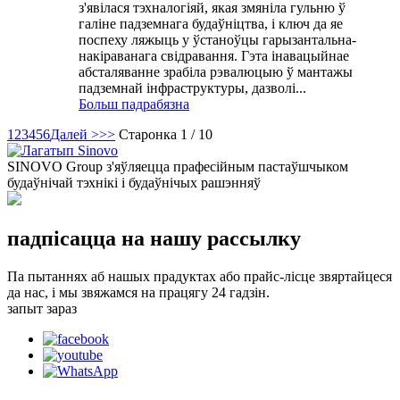
з'явілася тэхналогіяй, якая змяніла гульню ў
галіне падземнага будаўніцтва, і ключ да яе
поспеху ляжыць у ўстаноўцы гарызантальна-
накіраванага свідравання. Гэта інавацыйнае
абсталяванне зрабіла рэвалюцыю ў мантажы
падземнай інфраструктуры, дазволі...
Больш падрабязна
1
2
3
4
5
6
Далей >
>>
Старонка 1 / 10
SINOVO Group з'яўляецца прафесійным пастаўшчыком
будаўнічай тэхнікі і будаўнічых рашэнняў
падпісацца на нашу рассылку
Па пытаннях аб нашых прадуктах або прайс-лісце звяртайцеся
да нас, і мы звяжамся на працягу 24 гадзін.
запыт зараз