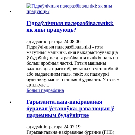
Гідраўлічныя палеразбівальнікі:
як яны працуюць?
ад адміністратара 24.08.06
Гідраўлічныя палеразбівальнікі - гэта
магутныя машыны, якія выкарыстоўваюцца
ў будаўніцтве для разбівання вялікіх паль на
больш дробныя часткі. Гэтыя машыны
важныя для праектаў, звязаных з устаноўкай
або выдаленнем паль, такіх як падмуркі
будынкаў, масты і іншыя збудаванні. У гэтым
артыкуле...
Больш падрабязна
Гарызантальна-накіраваная
буравая ўстаноўка: рэвалюцыя ў
падземным будаўніцтве
ад адміністратара 24.07.19
Гарызантальна-накіраванае бурэнне (ГНБ)