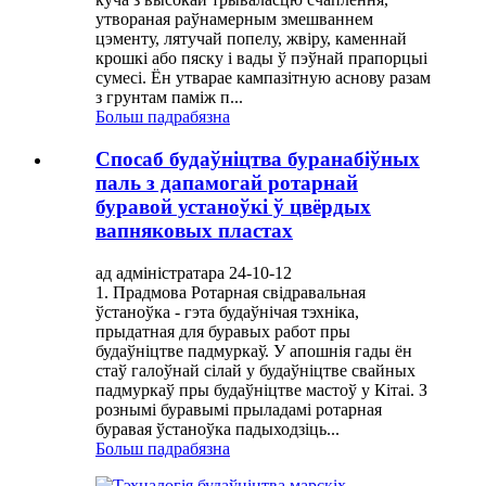
утвораная раўнамерным змешваннем
цэменту, лятучай попелу, жвіру, каменнай
крошкі або пяску і вады ў пэўнай прапорцыі
сумесі. Ён утварае кампазітную аснову разам
з грунтам паміж п...
Больш падрабязна
Спосаб будаўніцтва буранабіўных
паль з дапамогай ротарнай
буравой устаноўкі ў цвёрдых
вапняковых пластах
ад адміністратара 24-10-12
1. Прадмова Ротарная свідравальная
ўстаноўка - гэта будаўнічая тэхніка,
прыдатная для буравых работ пры
будаўніцтве падмуркаў. У апошнія гады ён
стаў галоўнай сілай у будаўніцтве свайных
падмуркаў пры будаўніцтве мастоў у Кітаі. З
рознымі буравымі прыладамі ротарная
буравая ўстаноўка падыходзіць...
Больш падрабязна