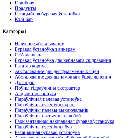
Галоўная
Прадукты
Ратацыйная буравая ўстаноўка
Кэлі-бар
Катэгорыі
Навясное абсталяванне
Буравая ўстаноўка з анкерам
CFA машына
Буравая ўстаноўка для кернавага свідравання
Рататар корпуса
Абсталяванне для дыяфрагменных сцен
Абсталяванне для дынамічнага ўшчыльнення
Дэсандэр
Поўны гідраўлічны экстрактар
Асцылятар корпуса
Гідраўлічная палевая ўстаноўка
Гідраўлічны гусенічны кран
Гідраўлічны палевы выключальнік
Гідраўлічны статычны палебой
Гарызантальная накіраваная буравая ўстаноўка
Гідраўлічны гусенічны бур
Ратацыйная буравая ўстаноўка
Аксэсуар для ратацыйнай буравой ўстаноўкі