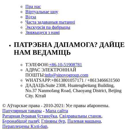
Пра нас
Віртуальнае шоу
Відэа
Часта задаваныя пытанні
Экскурсія па фабрыцы
Звяжыцеся з намі
ПАТРЭБНА ДАПАМОГА? ДАЙЦЕ
НАМ ВЕДАМІЦЬ
ТЭЛЕФОН:
+86-10-51908781
АДРАС ЭЛЕКТРОННАЙ
ПОШТЫ:
info@sinovogroup.com
WHATSAPP:
+8613801057171 / +8613466631560
ДАДАЦЬ:
Suite 2308, Huatengbeitang Building,
No.37 Nanmofang Road, Chaoyang District, Beijing
City. Кітай
© Аўтарскае права - 2010-2021: Усе правы абаронены.
Папулярныя тавары
-
Мапа сайта
Ратарная буравая ўстаноўка
,
Свідравальны станок
,
Буронабіццё паляў
,
Гліняны бур
,
Палевая машына
,
Пераплецены Кэлі-бар
,