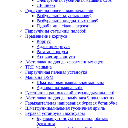
Электрычная гусенічная машына CFA
CF шнекі
Гідраўлічны палевы выключальнік
Разбуральнік круглых паляў
Разбуральнік квадратных паляў
Гідраўлічны сілавы агрэгат
Гідраўлічны статычны палебой
Прымяненне корпуса
Корпус
Адаптар корпуса
Рататар корпуса
Асцылятар корпуса
Абсталяванне для дыяфрагменных сцен
TRD машына
Гідраўлічная палевая ўстаноўка
Машына DSM
Шматваловая змяшальная машына
Аднавалны змяшальнік
Гусенічны кран высокай грузападымальнасці
Абсталяванне для дынамічнага ўшчыльнення
Гарызантальная накіраваная буравая ўстаноўка
Шматфункцыянальная гусенічная дрыль
Буравая ўстаноўка і аксэсуары
Буравыя ўстаноўкі з катлападобным
бурэннем