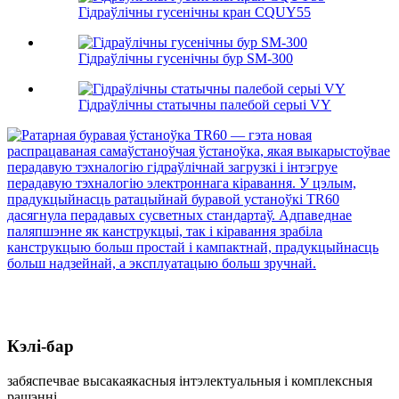
Гідраўлічны гусенічны кран CQUY55
Гідраўлічны гусенічны бур SM-300
Гідраўлічны статычны палебой серыі VY
Кэлі-бар
забяспечвае высакаякасныя інтэлектуальныя і комплексныя
рашэнні