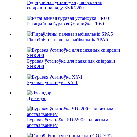
Гідраўлічная ўстаноўка для бурэння
свідравін на ваду SNR2200
Ратацыйная буравая ўстаноўка TR60
Гідраўлічны палевы выбівальнік SPA5
Буравая ўстаноўка для вадзяных свідравін
SNR200
Буравая ўстаноўка XY-1
Дэсандэр
Буравая ўстаноўка SD2200 з навясным
абсталяваннем