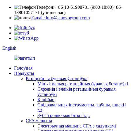
Тэлефон: +86-10-51908781 (9:00-18:00)
+86-
13801057171 (у іншы час)
E-mail: info@sinovogroup.com
English
Галоўная
Прадукты
Ратацыйная буравая ўстаноўка
Міні- і малыя ратацыйныя буравыя ўстаноўкі
Сярэднія і вялікія ратацыйныя буравыя
ўстаноўкі
Кэлі-бар
Свідравальныя інструменты, каўшы, шнекі і
г.д.
Зуб'і і ролікавыя біты і г.д.
CFA машына
Электрычная машына CFA з хадункамі