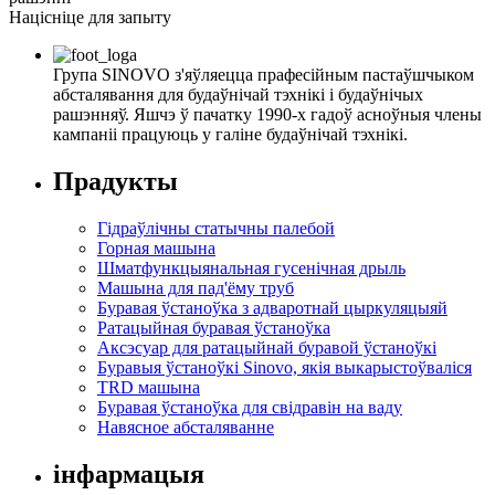
Націсніце для запыту
Група SINOVO з'яўляецца прафесійным пастаўшчыком
абсталявання для будаўнічай тэхнікі і будаўнічых
рашэнняў. Яшчэ ў пачатку 1990-х гадоў асноўныя члены
кампаніі працуюць у галіне будаўнічай тэхнікі.
Прадукты
Гідраўлічны статычны палебой
Горная машына
Шматфункцыянальная гусенічная дрыль
Машына для пад'ёму труб
Буравая ўстаноўка з адваротнай цыркуляцыяй
Ратацыйная буравая ўстаноўка
Аксэсуар для ратацыйнай буравой ўстаноўкі
Буравыя ўстаноўкі Sinovo, якія выкарыстоўваліся
TRD машына
Буравая ўстаноўка для свідравін на ваду
Навясное абсталяванне
інфармацыя