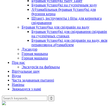
Буравыя ўстаноўкі тыпу Tailer
Буравыя ўстаноўкі на гусенічным ходу
Аўтамабільныя буравыя ўстаноўкі для
бурэння керна
Штангі, інструменты і біты для керневага
свідравання
Буравая ўстаноўка для свідравін на ваду
Буравыя ўстаноўкі для свідравання свідравін
на гусенічных станках
Буравыя ўстаноўкі для свідравін на ваду, якія
перавозяцца аўтамабілем
Дэсандэр
Горная машына
Горная машына
Пра нас
Экскурсія па фабрыцы
Віртуальнае шоу
Відэа
Часта задаваныя пытанні
Навіны
Звяжыцеся з намі