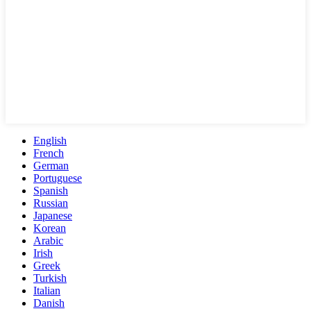
English
French
German
Portuguese
Spanish
Russian
Japanese
Korean
Arabic
Irish
Greek
Turkish
Italian
Danish