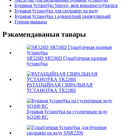
Буравыя ўстаноўкі Sinovo, якія выкарыстоўваліся
Буравая ўстаноўка для свідравін на ваду
Буравая ўстаноўка з адваротнай цыркуляцыяй
Горная машына
Рэкамендаваныя тавары
SR526D SR536D Гідраўлічная палевая
ўстаноўка
РАТАЦЫЙНАЯ СВІРАЛЬНАЯ
ЎСТАНОЎКА TR228H
Буравая ўстаноўка на гусенічным ходу
SQ200 RC