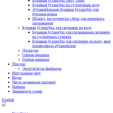
Буравыя ўстаноўкі тыпу Tailer
Буравыя ўстаноўкі на гусенічным ходу
Аўтамабільныя буравыя ўстаноўкі для
бурэння керна
Штангі, інструменты і біты для керневага
свідравання
Буравая ўстаноўка для свідравін на ваду
Буравыя ўстаноўкі для свідравання свідравін
на гусенічных станках
Буравыя ўстаноўкі для свідравін на ваду, якія
перавозяцца аўтамабілем
Дэсандэр
Горная машына
Горная машына
Пра нас
Экскурсія па фабрыцы
Віртуальнае шоу
Відэа
Часта задаваныя пытанні
Навіны
Звяжыцеся з намі
English