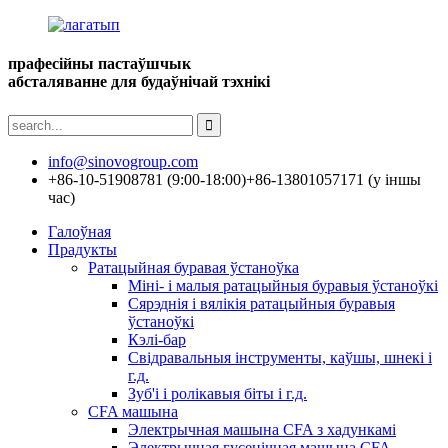
прафесійны пастаўшчык
абсталяванне для будаўнічай тэхнікі
info@sinovogroup.com
+86-10-51908781 (9:00-18:00)
+86-13801057171 (у іншы
час)
Галоўная
Прадукты
Ратацыйная буравая ўстаноўка
Міні- і малыя ратацыйныя буравыя ўстаноўкі
Сярэднія і вялікія ратацыйныя буравыя
ўстаноўкі
Кэлі-бар
Свідравальныя інструменты, каўшы, шнекі і
г.д.
Зуб'і і ролікавыя біты і г.д.
CFA машына
Электрычная машына CFA з хадункамі
Электрычная гусенічная машына CFA