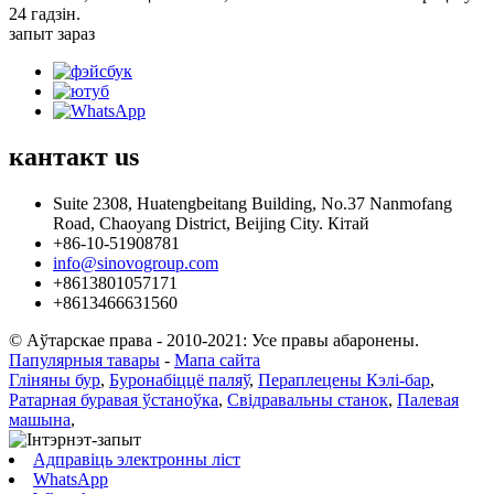
24 гадзін.
запыт зараз
кантакт
us
Suite 2308, Huatengbeitang Building, No.37 Nanmofang
Road, Chaoyang District, Beijing City. Кітай
+86-10-51908781
info@sinovogroup.com
+8613801057171
+8613466631560
© Аўтарскае права - 2010-2021: Усе правы абаронены.
Папулярныя тавары
-
Мапа сайта
Гліняны бур
,
Буронабіццё паляў
,
Пераплецены Кэлі-бар
,
Ратарная буравая ўстаноўка
,
Свідравальны станок
,
Палевая
машына
,
Адправіць электронны ліст
WhatsApp