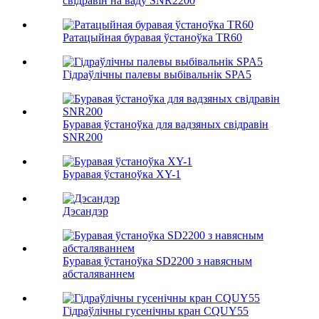
свідравін на ваду SNR2200
Ратацыйная буравая ўстаноўка TR60
Гідраўлічны палевы выбівальнік SPA5
Буравая ўстаноўка для вадзяных свідравін
SNR200
Буравая ўстаноўка XY-1
Дэсандэр
Буравая ўстаноўка SD2200 з навясным
абсталяваннем
Гідраўлічны гусенічны кран CQUY55