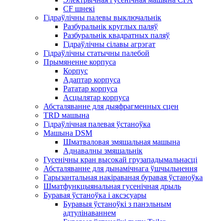
CF шнекі
Гідраўлічны палевы выключальнік
Разбуральнік круглых паляў
Разбуральнік квадратных паляў
Гідраўлічны сілавы агрэгат
Гідраўлічны статычны палебой
Прымяненне корпуса
Корпус
Адаптар корпуса
Рататар корпуса
Асцылятар корпуса
Абсталяванне для дыяфрагменных сцен
TRD машына
Гідраўлічная палевая ўстаноўка
Машына DSM
Шматваловая змяшальная машына
Аднавалны змяшальнік
Гусенічны кран высокай грузападымальнасці
Абсталяванне для дынамічнага ўшчыльнення
Гарызантальная накіраваная буравая ўстаноўка
Шматфункцыянальная гусенічная дрыль
Буравая ўстаноўка і аксэсуары
Буравыя ўстаноўкі з панэльным
адтулінаваннем