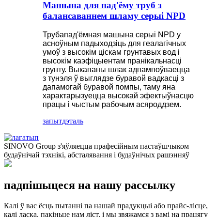
Машына для пад'ёму труб з
балансаваннем шламу серыі NPD
Трубапад'ёмная машына серыі NPD у
асноўным падыходзіць для геалагічных
умоў з высокім ціскам грунтавых вод і
высокім каэфіцыентам пранікальнасці
грунту. Выкапаны шлак адпампоўваецца
з тунэля ў выглядзе буравой вадкасці з
дапамогай буравой помпы, таму яна
характарызуецца высокай эфектыўнасцю
працы і чыстым рабочым асяроддзем.
запыт
дэталь
SINOVO Group з'яўляецца прафесійным пастаўшчыком
будаўнічай тэхнікі, абсталявання і будаўнічых рашэнняў
падпішыцеся на нашу рассылку
Калі ў вас ёсць пытанні па нашай прадукцыі або прайс-лісце,
калі ласка, пакіньце нам ліст, і мы звяжамся з вамі на працягу