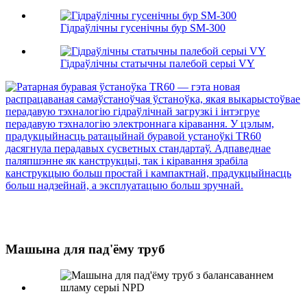
Гідраўлічны гусенічны бур SM-300
Гідраўлічны статычны палебой серыі VY
Машына для пад'ёму труб