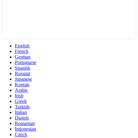
English
French
German
Portuguese
Spanish
Russian
Japanese
Korean
Arabic
Irish
Greek
Turkish
Italian
Danish
Romanian
Indonesian
Czech