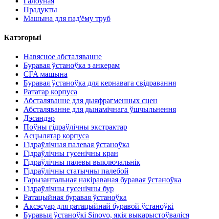
Галоўная
Прадукты
Машына для пад'ёму труб
Катэгорыі
Навясное абсталяванне
Буравая ўстаноўка з анкерам
CFA машына
Буравая ўстаноўка для кернавага свідравання
Рататар корпуса
Абсталяванне для дыяфрагменных сцен
Абсталяванне для дынамічнага ўшчыльнення
Дэсандэр
Поўны гідраўлічны экстрактар
Асцылятар корпуса
Гідраўлічная палевая ўстаноўка
Гідраўлічны гусенічны кран
Гідраўлічны палевы выключальнік
Гідраўлічны статычны палебой
Гарызантальная накіраваная буравая ўстаноўка
Гідраўлічны гусенічны бур
Ратацыйная буравая ўстаноўка
Аксэсуар для ратацыйнай буравой ўстаноўкі
Буравыя ўстаноўкі Sinovo, якія выкарыстоўваліся