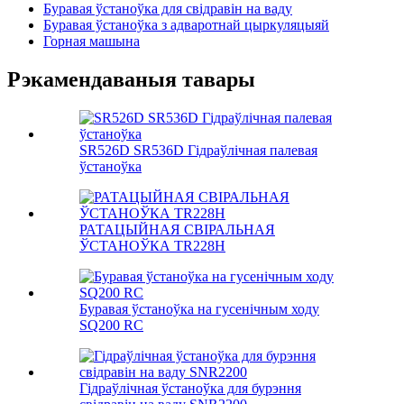
Буравая ўстаноўка для свідравін на ваду
Буравая ўстаноўка з адваротнай цыркуляцыяй
Горная машына
Рэкамендаваныя тавары
SR526D SR536D Гідраўлічная палевая
ўстаноўка
РАТАЦЫЙНАЯ СВІРАЛЬНАЯ
ЎСТАНОЎКА TR228H
Буравая ўстаноўка на гусенічным ходу
SQ200 RC
Гідраўлічная ўстаноўка для бурэння