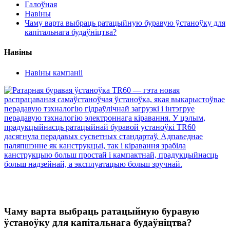
Галоўная
Навіны
Чаму варта выбраць ратацыйную буравую ўстаноўку для
капітальнага будаўніцтва?
Навіны
Навіны кампаніі
Чаму варта выбраць ратацыйную буравую
ўстаноўку для капітальнага будаўніцтва?