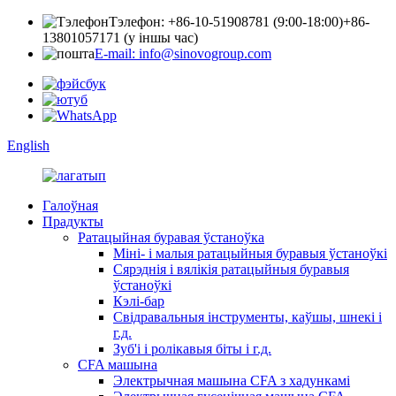
Тэлефон: +86-10-51908781 (9:00-18:00)
+86-
13801057171 (у іншы час)
E-mail: info@sinovogroup.com
English
Галоўная
Прадукты
Ратацыйная буравая ўстаноўка
Міні- і малыя ратацыйныя буравыя ўстаноўкі
Сярэднія і вялікія ратацыйныя буравыя
ўстаноўкі
Кэлі-бар
Свідравальныя інструменты, каўшы, шнекі і
г.д.
Зуб'і і ролікавыя біты і г.д.
CFA машына
Электрычная машына CFA з хадункамі