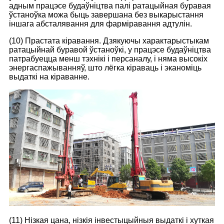
адным працэсе будаўніцтва палі ратацыйная буравая
ўстаноўка можа быць завершана без выкарыстання
іншага абсталявання для фарміравання адтулін.
(10) Прастата кіравання. Дзякуючы характарыстыкам
ратацыйнай буравой ўстаноўкі, у працэсе будаўніцтва
патрабуецца менш тэхнікі і персаналу, і няма высокіх
энергаспажыванняў, што лёгка кіраваць і эканоміць
выдаткі на кіраванне.
(11) Нізкая цана, нізкія інвестыцыйныя выдаткі і хуткая