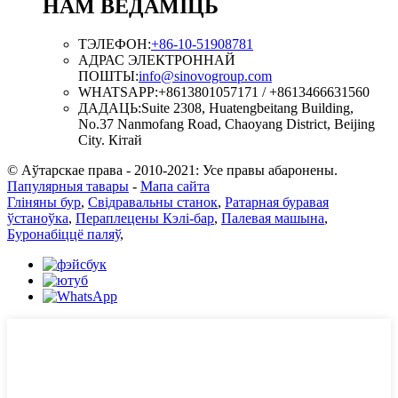
НАМ ВЕДАМІЦЬ
ТЭЛЕФОН:
+86-10-51908781
АДРАС ЭЛЕКТРОННАЙ
ПОШТЫ:
info@sinovogroup.com
WHATSAPP:
+8613801057171 / +8613466631560
ДАДАЦЬ:
Suite 2308, Huatengbeitang Building,
No.37 Nanmofang Road, Chaoyang District, Beijing
City. Кітай
© Аўтарскае права - 2010-2021: Усе правы абаронены.
Папулярныя тавары
-
Мапа сайта
Гліняны бур
,
Свідравальны станок
,
Ратарная буравая
ўстаноўка
,
Пераплецены Кэлі-бар
,
Палевая машына
,
Буронабіццё паляў
,