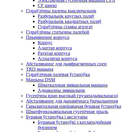
Электрычная гусенічная машына CFA
CF шнекі
Гідраўлічны палевы выключальнік
Разбуральнік круглых паляў
Разбуральнік квадратных паляў
Гідраўлічны сілавы агрэгат
Гідраўлічны статычны палебой
Прымяненне корпуса
Корпус
Адаптар корпуса
Рататар корпуса
Асцылятар корпуса
Абсталяванне для дыяфрагменных сцен
TRD машына
Гідраўлічная палевая ўстаноўка
Машына DSM
Шматваловая змяшальная машына
Аднавалны змяшальнік
Гусенічны кран высокай грузападымальнасці
Абсталяванне для дынамічнага ўшчыльнення
Гарызантальная накіраваная буравая ўстаноўка
Шматфункцыянальная гусенічная дрыль
Буравая ўстаноўка і аксэсуары
Буравыя ўстаноўкі з катлападобным
бурэннем