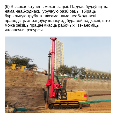
(6) Высокая ступень механізацыі. Падчас будаўніцтва
няма неабходнасці ўручную разбіраць і збіраць
бурыльную трубу, а таксама няма неабходнасці
праводзіць апрацоўку шлаку ад буравой вадкасці, што
можа знізіць працаёмкасць рабочых і зэканоміць
чалавечыя рэсурсы.