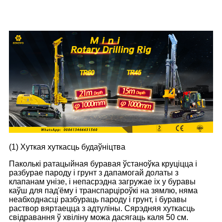
(1) Хуткая хуткасць будаўніцтва
Паколькі ратацыйная буравая ўстаноўка круціцца і
разбурае пароду і грунт з дапамогай долаты з
клапанам унізе, і непасрэдна загружае іх у буравы
каўш для пад'ёму і транспарціроўкі на зямлю, няма
неабходнасці разбураць пароду і грунт, і буравы
раствор вяртаецца з адтуліны. Сярэдняя хуткасць
свідравання ў хвіліну можа дасягаць каля 50 см.