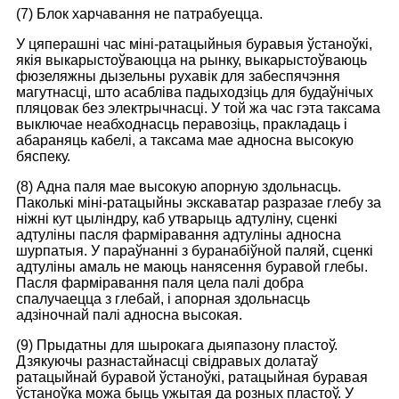
(7) Блок харчавання не патрабуецца.
У цяперашні час міні-ратацыйныя буравыя ўстаноўкі,
якія выкарыстоўваюцца на рынку, выкарыстоўваюць
фюзеляжны дызельны рухавік для забеспячэння
магутнасці, што асабліва падыходзіць для будаўнічых
пляцовак без электрычнасці. У той жа час гэта таксама
выключае неабходнасць перавозіць, пракладаць і
абараняць кабелі, а таксама мае адносна высокую
бяспеку.
(8) Адна паля мае высокую апорную здольнасць.
Паколькі міні-ратацыйны экскаватар разразае глебу за
ніжні кут цыліндру, каб утварыць адтуліну, сценкі
адтуліны пасля фарміравання адтуліны адносна
шурпатыя. У параўнанні з буранабіўной паляй, сценкі
адтуліны амаль не маюць нанясення буравой глебы.
Пасля фарміравання паля цела палі добра
спалучаецца з глебай, і апорная здольнасць
адзіночнай палі адносна высокая.
(9) Прыдатны для шырокага дыяпазону пластоў.
Дзякуючы разнастайнасці свідравых долатаў
ратацыйнай буравой ўстаноўкі, ратацыйная буравая
ўстаноўка можа быць ужытая да розных пластоў. У