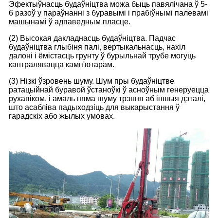
Эфектыўнасць будаўніцтва можа быць павялічана ў 5-
6 разоў у параўнанні з буравымі і прабіўнымі палевамі
машынамі ў адпаведным пласце.
(2) Высокая дакладнасць будаўніцтва. Падчас
будаўніцтва глыбіня палі, вертыкальнасць, нахіл
далоні і ёмістасць грунту ў бурыльнай трубе могуць
кантралявацца камп'ютарам.
(3) Нізкі ўзровень шуму. Шум пры будаўніцтве
ратацыйнай буравой ўстаноўкі ў асноўным генеруецца
рухавіком, і амаль няма шуму трэння аб іншыя дэталі,
што асабліва падыходзіць для выкарыстання ў
гарадскіх або жылых умовах.