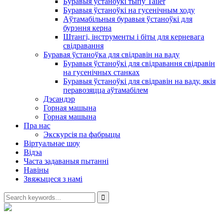
Буравыя ўстаноўкі тыпу Tailer
Буравыя ўстаноўкі на гусенічным ходу
Аўтамабільныя буравыя ўстаноўкі для
бурэння керна
Штангі, інструменты і біты для керневага
свідравання
Буравая ўстаноўка для свідравін на ваду
Буравыя ўстаноўкі для свідравання свідравін
на гусенічных станках
Буравыя ўстаноўкі для свідравін на ваду, якія
перавозяцца аўтамабілем
Дэсандэр
Горная машына
Горная машына
Пра нас
Экскурсія па фабрыцы
Віртуальнае шоу
Відэа
Часта задаваныя пытанні
Навіны
Звяжыцеся з намі