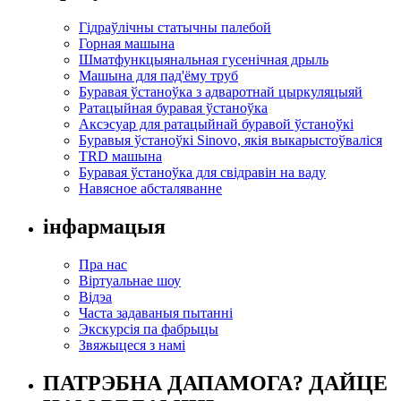
Гідраўлічны статычны палебой
Горная машына
Шматфункцыянальная гусенічная дрыль
Машына для пад'ёму труб
Буравая ўстаноўка з адваротнай цыркуляцыяй
Ратацыйная буравая ўстаноўка
Аксэсуар для ратацыйнай буравой ўстаноўкі
Буравыя ўстаноўкі Sinovo, якія выкарыстоўваліся
TRD машына
Буравая ўстаноўка для свідравін на ваду
Навясное абсталяванне
інфармацыя
Пра нас
Віртуальнае шоу
Відэа
Часта задаваныя пытанні
Экскурсія па фабрыцы
Звяжыцеся з намі
ПАТРЭБНА ДАПАМОГА? ДАЙЦЕ