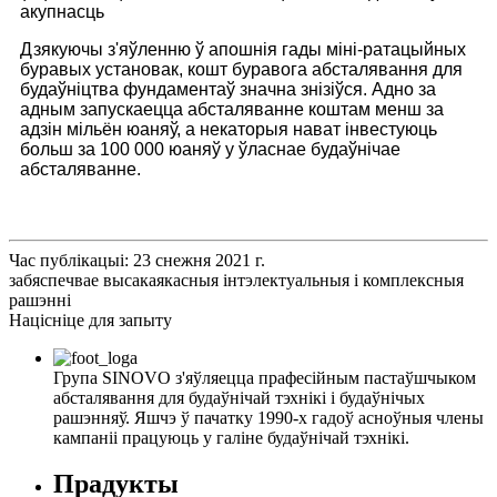
акупнасць
Дзякуючы з'яўленню ў апошнія гады міні-ратацыйных
буравых установак, кошт буравога абсталявання для
будаўніцтва фундаментаў значна знізіўся. Адно за
адным запускаецца абсталяванне коштам менш за
адзін мільён юаняў, а некаторыя нават інвестуюць
больш за 100 000 юаняў у ўласнае будаўнічае
абсталяванне.
Час публікацыі: 23 снежня 2021 г.
забяспечвае высакаякасныя інтэлектуальныя і комплексныя
рашэнні
Націсніце для запыту
Група SINOVO з'яўляецца прафесійным пастаўшчыком
абсталявання для будаўнічай тэхнікі і будаўнічых
рашэнняў. Яшчэ ў пачатку 1990-х гадоў асноўныя члены
кампаніі працуюць у галіне будаўнічай тэхнікі.
Прадукты